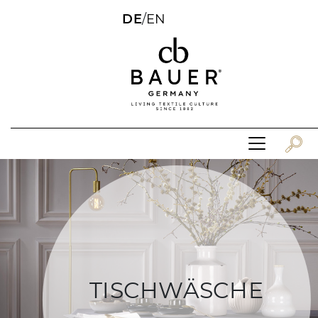
DE
/
EN
TISCHWÄSCHE